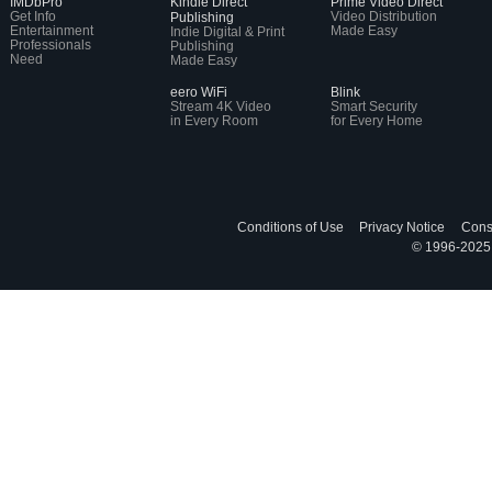
IMDbPro
Kindle Direct
Prime Video Direct
Get Info
Video Distribution
Publishing
Entertainment
Made Easy
Indie Digital & Print
Professionals
Publishing
Need
Made Easy
eero WiFi
Blink
Stream 4K Video
Smart Security
in Every Room
for Every Home
Conditions of Use
Privacy Notice
Cons
© 1996-2025, 