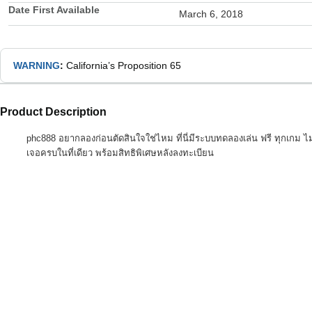
Date First Available
March 6, 2018
WARNING
:
California’s Proposition 65
Product Description
phc888 อยากลองก่อนตัดสินใจใช่ไหม ที่นี่มีระบบทดลองเล่น ฟรี ทุกเกม ไม่
เจอครบในที่เดียว พร้อมสิทธิพิเศษหลังลงทะเบียน