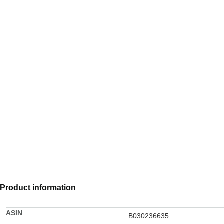
Product information
ASIN
B030236635