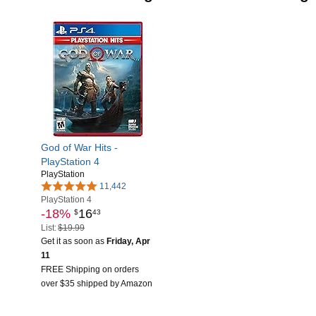
God of War Hits -
PlayStation 4
PlayStation
11,442
PlayStation 4
-18%
16
$
43
List:
$19.99
Get it as soon as
Friday, Apr
11
FREE Shipping on orders
over $35 shipped by Amazon