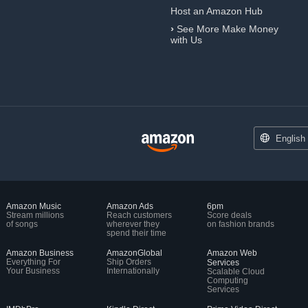
Host an Amazon Hub
›
See More Make Money
with Us
English
Amazon Music
Amazon Ads
6pm
Stream millions
Reach customers
Score deals
of songs
wherever they
on fashion brands
spend their time
Amazon Business
AmazonGlobal
Amazon Web
Everything For
Ship Orders
Services
Your Business
Internationally
Scalable Cloud
Computing
Services