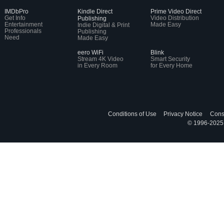
IMDbPro
Kindle Direct
Prime Video Direct
Get Info
Video Distribution
Publishing
Entertainment
Made Easy
Indie Digital & Print
Professionals
Publishing
Need
Made Easy
eero WiFi
Blink
Stream 4K Video
Smart Security
in Every Room
for Every Home
Conditions of Use
Privacy Notice
Cons
© 1996-2025, 