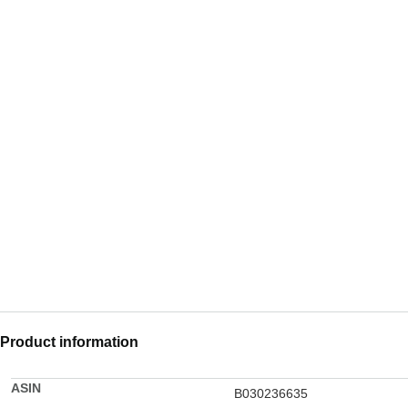
Product information
ASIN
B030236635