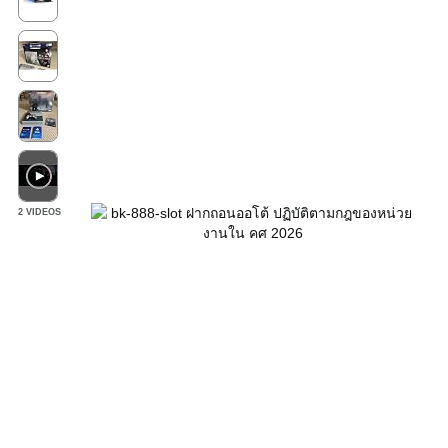
2 VIDEOS