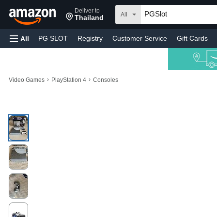
Deliver to
All
Thailand
PG SLOT
Registry
Customer Service
Gift Cards
All
›
›
Video Games
PlayStation 4
Consoles