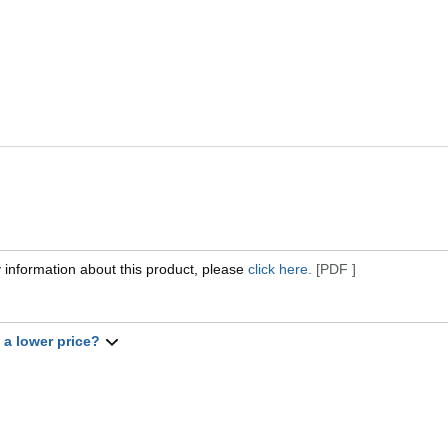
 information about this product, please
click here.
[PDF ]
t a lower price?