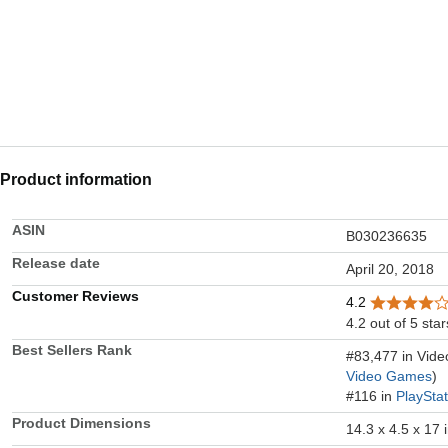
Product information
ASIN
B030236635
Release date
April 20, 2018
Customer Reviews
4.2
4.2 out of 5 star
Best Sellers Rank
#83,477 in Vid
Video Games
)
#116 in
PlaySta
Product Dimensions
14.3 x 4.5 x 17