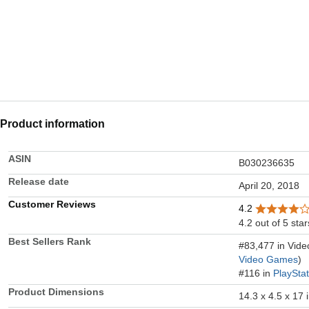
Product information
ASIN
B030236635
Release date
April 20, 2018
Customer Reviews
4.2
4.2 out of 5 star
Best Sellers Rank
#83,477 in Vid
Video Games
)
#116 in
PlaySta
Product Dimensions
14.3 x 4.5 x 17