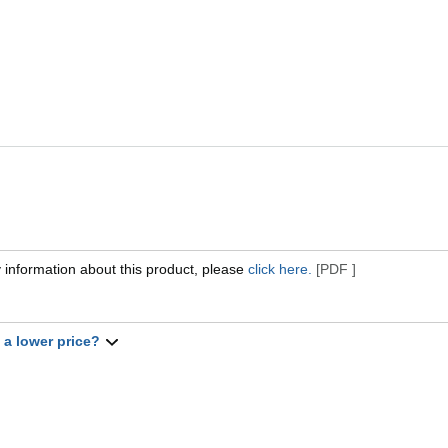
 information about this product, please
click here.
[PDF ]
t a lower price?