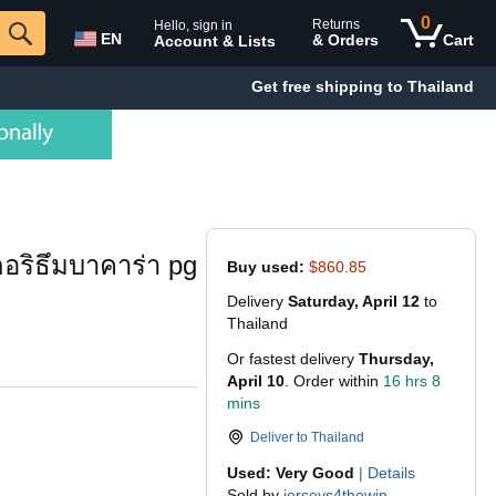
0
Returns
Hello, sign in
EN
& Orders
Cart
Account & Lists
Get free shipping to Thailand
อริธึมบาคาร่า pg
Buy used:
$860.85
Delivery
Saturday, April 12
to
Thailand
Or fastest delivery
Thursday,
April 10
. Order within
16 hrs 8
mins
Deliver to
Thailand
Used: Very Good
|
Details
Sold by
jerseys4thewin