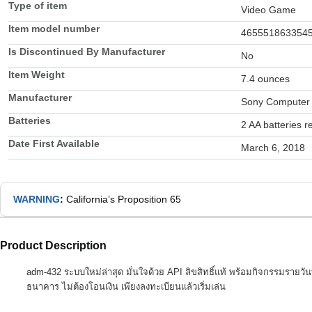
Type of item
Video Game
Item model number
465551863354
Is Discontinued By Manufacturer
No
Item Weight
7.4 ounces
Manufacturer
Sony Computer 
Batteries
2 AA batteries r
Date First Available
March 6, 2018
WARNING
:
California’s Proposition 65
Product Description
adm-432 ระบบใหม่ล่าสุด มั่นใจด้วย API ลิขสิทธิ์แท้ พร้อมกิจกรรมรายวันที่
ธนาคาร ไม่ต้องโอนเงิน เพียงลงทะเบียนแล้วเริ่มเล่น