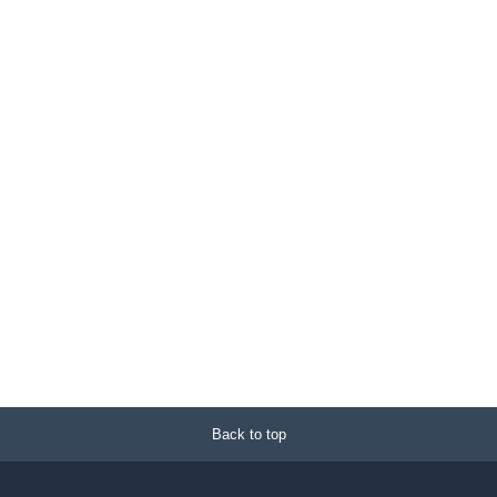
Back to top