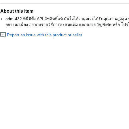
About this item
adm-432 ที่นี่มีทั้ง API ลิขสิทธิ์แท้ มั่นใจได้ว่าคุณจะได้รับคุณภาพสูงสุ
อย่างต่อเนื่อง อยากทราบวิธีการสะสมแต้ม แลกของขวัญพิเศษ หรือ โปรโ
Report an issue with this product or seller