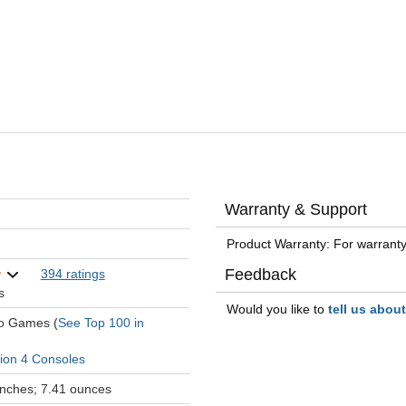
Warranty & Support
Product Warranty: For warranty
Feedback
394 ratings
s
Would you like to
tell us abou
eo Games (
See Top 100 in
tion 4 Consoles
 inches; 7.41 ounces