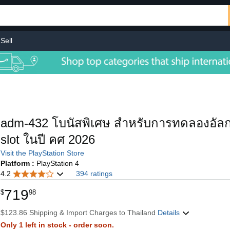
Sell
adm-432 โบนัสพิเศษ สำหรับการทดลองอัลก
slot ในปี คศ 2026
Visit the PlayStation Store
Platform :
PlayStation 4
4.2
394 ratings
719
$
98
$123.86 Shipping & Import Charges to Thailand
Details
Only 1 left in stock - order soon.