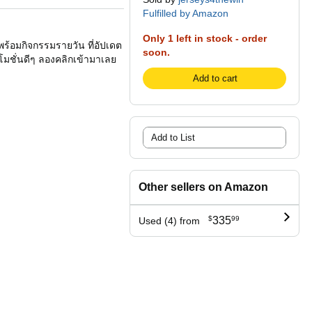
Fulfilled by Amazon
Only 1 left in stock - order
ด พร้อมกิจกรรมรายวัน ที่อัปเดต
soon.
มชั่นดีๆ ลองคลิกเข้ามาเลย
Add to cart
Add to List
Other sellers on Amazon
$
335
99
Used (4) from