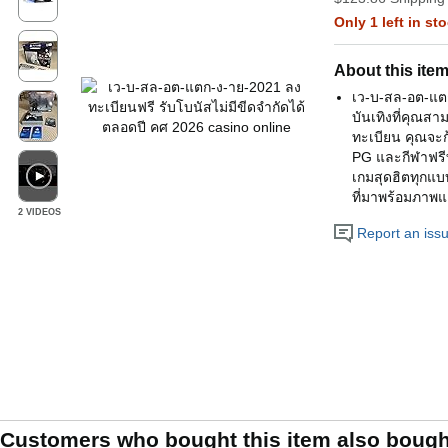
Only 1 left in st
About this ite
เว-บ-สล-อต-แตก
บันเทิงที่คุณสา
ทะเบียน คุณจะ
PG และกีฬาฟรีท
เกมสุดฮิตทุกแบบ
ที่มาพร้อมภาพแ
2 VIDEOS
Report an issue
Customers who bought this item also bough