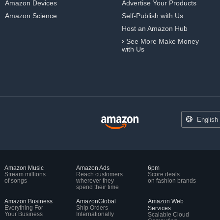
Amazon Devices
Advertise Your Products
Amazon Science
Self-Publish with Us
Host an Amazon Hub
›
See More Make Money
with Us
English
Amazon Music
Amazon Ads
6pm
Stream millions
Reach customers
Score deals
of songs
wherever they
on fashion brands
spend their time
Amazon Business
AmazonGlobal
Amazon Web
Everything For
Ship Orders
Services
Your Business
Internationally
Scalable Cloud