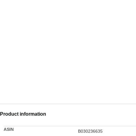
Product information
ASIN
B030236635